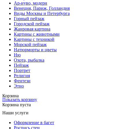
Ар-нуво, модерн
Венеция, Париж, Голландия
Виды Москвы и Петербурга
Горный пейзаж
Городской пейзаж
Жанровая картина
Картины с животными
Картины с техникой
Морской пейзаж
Натюрморты и цветы
Ню
Охота, рыбалка
Пейзаж
Портрет
Религия
Фентези
Этно
Корзина
Показать корзину
Корзина пуста
Наши услуги
Оформление в багет
Роспись стен