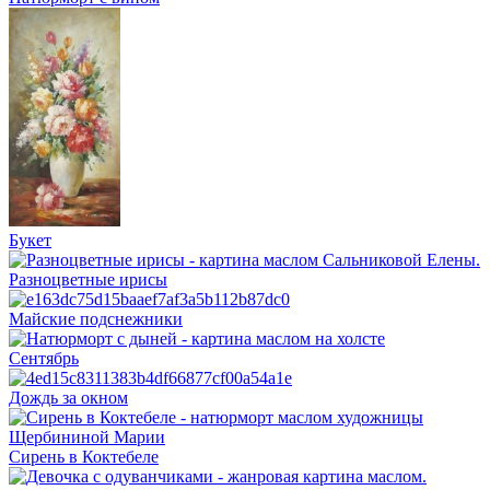
Букет
Разноцветные ирисы
Майские подснежники
Сентябрь
Дождь за окном
Сирень в Коктебеле