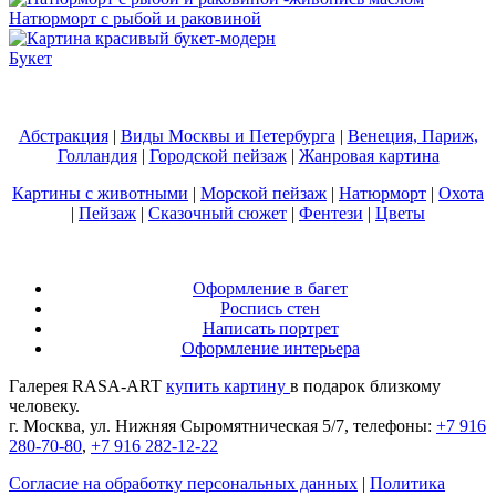
Натюрморт с рыбой и раковиной
Букет
Абстракция
|
Виды Москвы и Петербурга
|
Венеция, Париж,
Голландия
|
Городской пейзаж
|
Жанровая картина
Картины с животными
|
Морской пейзаж
|
Натюрморт
|
Охота
|
Пейзаж
|
Сказочный сюжет
|
Фентези
|
Цветы
Оформление в багет
Роспись стен
Написать портрет
Оформление интерьера
Галерея RASA-ART
купить картину
в подарок близкому
человеку.
г. Москва, ул. Нижняя Сыромятническая 5/7, телефоны:
+7 916
280-70-80
,
+7 916 282-12-22
Согласие на обработку персональных данных
|
Политика