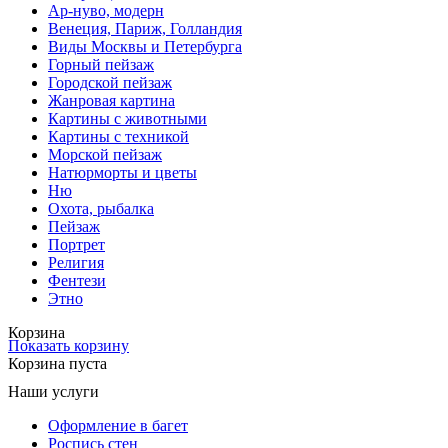
Ар-нуво, модерн
Венеция, Париж, Голландия
Виды Москвы и Петербурга
Горный пейзаж
Городской пейзаж
Жанровая картина
Картины с животными
Картины с техникой
Морской пейзаж
Натюрморты и цветы
Ню
Охота, рыбалка
Пейзаж
Портрет
Религия
Фентези
Этно
Корзина
Показать корзину
Корзина пуста
Наши услуги
Оформление в багет
Роспись стен