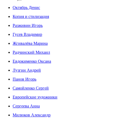
Октябрь Денис
Копия и стилизация
Разживин Игорь
Гусев Владимир
Жгивалёва Марина
Радчинский Михаил
Евдокименко Оксана
Лузгин Андрей
Панов Игорь
Сaмoйленко Сергей
Европейские художники
Сергеева Анна
Милюков Александр