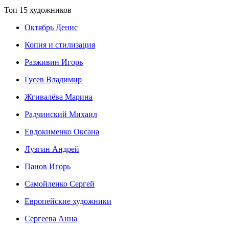
Топ 15 художников
Октябрь Денис
Копия и стилизация
Разживин Игорь
Гусев Владимир
Жгивалёва Марина
Радчинский Михаил
Евдокименко Оксана
Лузгин Андрей
Панов Игорь
Сaмoйленко Сергей
Европейские художники
Сергеева Анна