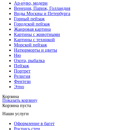
Ар-нуво, модерн
Венеция, Париж, Голландия
Виды Москвы и Петербурга
Горный пейзаж
Городской пейзаж
Жанровая картина
Картины с животными
Картины с техникой
Морской пейзаж
Натюрморты и цветы
Ню
Охота, рыбалка
Пейзаж
Портрет
Религия
Фентези
Этно
Корзина
Показать корзину
Корзина пуста
Наши услуги
Оформление в багет
Роспись стен