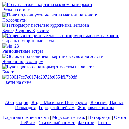
Розы на столе
Подсолнухи
Белое, Черное. Красное
Сирень и старинные часы
Разноцветные астры
Яблоки под солнцем
Букет
Цветы на окне
Абстракция
|
Виды Москвы и Петербурга
|
Венеция, Париж,
Голландия
|
Городской пейзаж
|
Жанровая картина
Картины с животными
|
Морской пейзаж
|
Натюрморт
|
Охота
|
Пейзаж
|
Сказочный сюжет
|
Фентези
|
Цветы