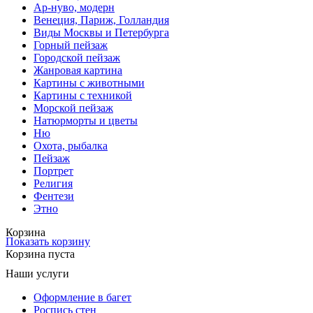
Ар-нуво, модерн
Венеция, Париж, Голландия
Виды Москвы и Петербурга
Горный пейзаж
Городской пейзаж
Жанровая картина
Картины с животными
Картины с техникой
Морской пейзаж
Натюрморты и цветы
Ню
Охота, рыбалка
Пейзаж
Портрет
Религия
Фентези
Этно
Корзина
Показать корзину
Корзина пуста
Наши услуги
Оформление в багет
Роспись стен