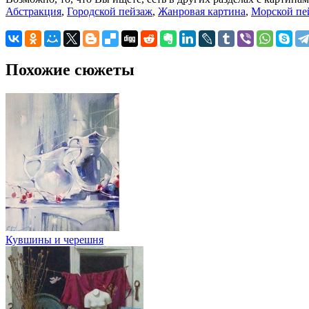
Абстракция
,
Городской пейзаж
,
Жанровая картина
,
Морской пе
Похожие сюжеты
Кувшины и черешня