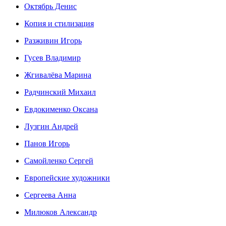
Октябрь Денис
Копия и стилизация
Разживин Игорь
Гусев Владимир
Жгивалёва Марина
Радчинский Михаил
Евдокименко Оксана
Лузгин Андрей
Панов Игорь
Сaмoйленко Сергей
Европейские художники
Сергеева Анна
Милюков Александр