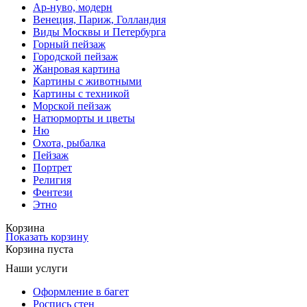
Ар-нуво, модерн
Венеция, Париж, Голландия
Виды Москвы и Петербурга
Горный пейзаж
Городской пейзаж
Жанровая картина
Картины с животными
Картины с техникой
Морской пейзаж
Натюрморты и цветы
Ню
Охота, рыбалка
Пейзаж
Портрет
Религия
Фентези
Этно
Корзина
Показать корзину
Корзина пуста
Наши услуги
Оформление в багет
Роспись стен