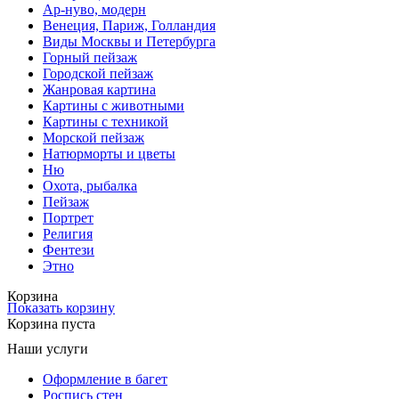
Ар-нуво, модерн
Венеция, Париж, Голландия
Виды Москвы и Петербурга
Горный пейзаж
Городской пейзаж
Жанровая картина
Картины с животными
Картины с техникой
Морской пейзаж
Натюрморты и цветы
Ню
Охота, рыбалка
Пейзаж
Портрет
Религия
Фентези
Этно
Корзина
Показать корзину
Корзина пуста
Наши услуги
Оформление в багет
Роспись стен