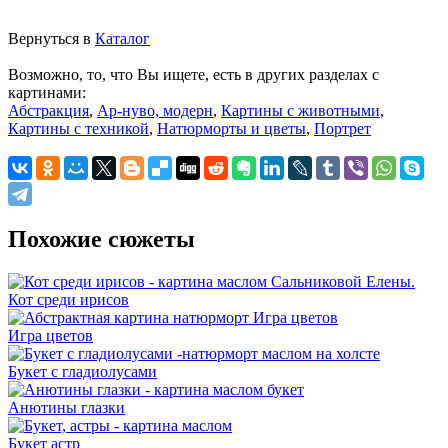
Вернуться в
Каталог
Возможно, то, что Вы ищете, есть в других разделах с
картинами:
Абстракция
,
Ар-нуво, модерн
,
Картины с животными
,
Картины с техникой
,
Натюрморты и цветы
,
Портрет
Похожие сюжеты
Кот среди ирисов
Игра цветов
Букет с гладиолусами
Анютины глазки
Букет астр