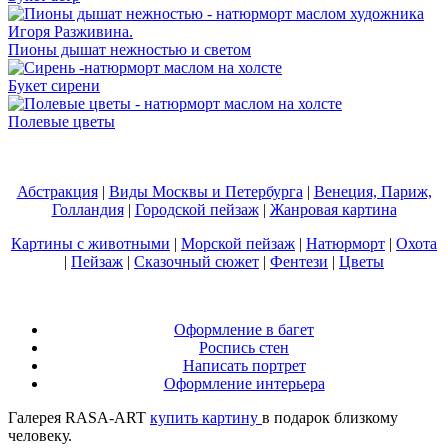
Пионы дышат нежностью и светом
Букет сирени
Полевые цветы
Абстракция
|
Виды Москвы и Петербурга
|
Венеция, Париж,
Голландия
|
Городской пейзаж
|
Жанровая картина
Картины с животными
|
Морской пейзаж
|
Натюрморт
|
Охота
|
Пейзаж
|
Сказочный сюжет
|
Фентези
|
Цветы
Оформление в багет
Роспись стен
Написать портрет
Оформление интерьера
Галерея RASA-ART
купить картину
в подарок близкому
человеку.