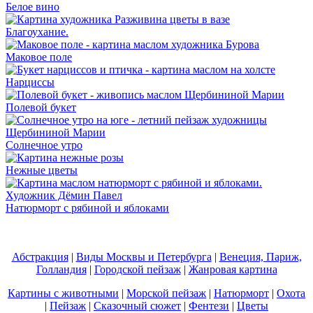
Белое вино
Благоухание.
Маковое поле
Нарциссы
Полевой букет
Солнечное утро
Нежные цветы
Натюрморт с рябиной и яблоками
Абстракция
|
Виды Москвы и Петербурга
|
Венеция, Париж,
Голландия
|
Городской пейзаж
|
Жанровая картина
Картины с животными
|
Морской пейзаж
|
Натюрморт
|
Охота
|
Пейзаж
|
Сказочный сюжет
|
Фентези
|
Цветы