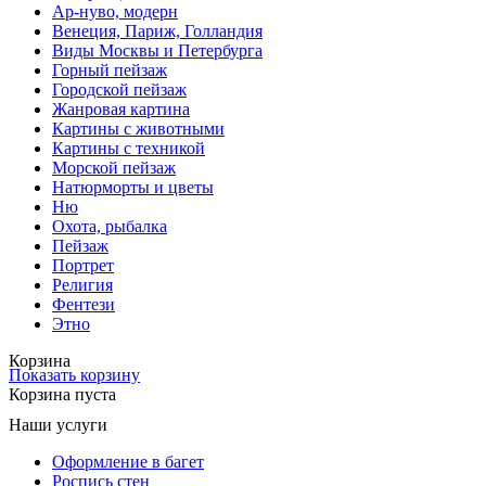
Ар-нуво, модерн
Венеция, Париж, Голландия
Виды Москвы и Петербурга
Горный пейзаж
Городской пейзаж
Жанровая картина
Картины с животными
Картины с техникой
Морской пейзаж
Натюрморты и цветы
Ню
Охота, рыбалка
Пейзаж
Портрет
Религия
Фентези
Этно
Корзина
Показать корзину
Корзина пуста
Наши услуги
Оформление в багет
Роспись стен