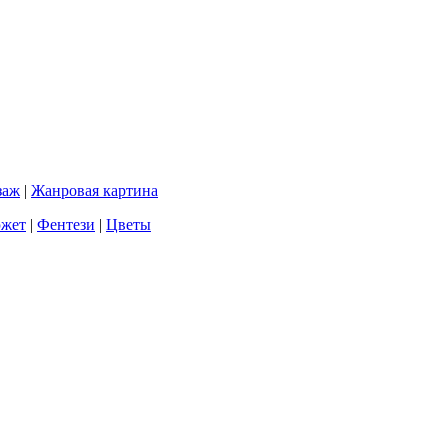
заж
|
Жанровая картина
южет
|
Фентези
|
Цветы