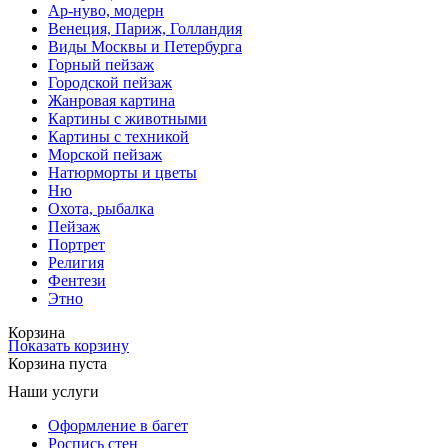
Ар-нуво, модерн
Венеция, Париж, Голландия
Виды Москвы и Петербурга
Горный пейзаж
Городской пейзаж
Жанровая картина
Картины с животными
Картины с техникой
Морской пейзаж
Натюрморты и цветы
Ню
Охота, рыбалка
Пейзаж
Портрет
Религия
Фентези
Этно
Корзина
Показать корзину
Корзина пуста
Наши услуги
Оформление в багет
Роспись стен