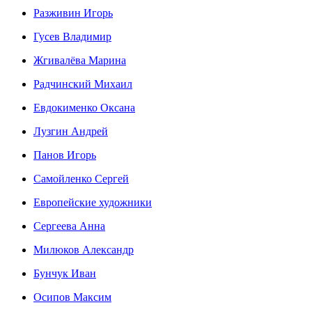
Разживин Игорь
Гусев Владимир
Жгивалёва Марина
Радчинский Михаил
Евдокименко Оксана
Лузгин Андрей
Панов Игорь
Сaмoйленко Сергей
Европейские художники
Сергеева Анна
Милюков Александр
Бунчук Иван
Осипoв Максим