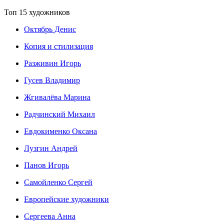
Топ 15 художников
Октябрь Денис
Копия и стилизация
Разживин Игорь
Гусев Владимир
Жгивалёва Марина
Радчинский Михаил
Евдокименко Оксана
Лузгин Андрей
Панов Игорь
Сaмoйленко Сергей
Европейские художники
Сергеева Анна