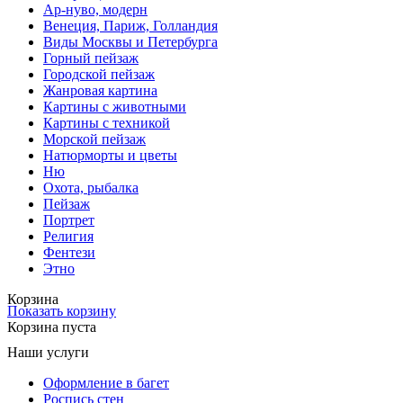
Ар-нуво, модерн
Венеция, Париж, Голландия
Виды Москвы и Петербурга
Горный пейзаж
Городской пейзаж
Жанровая картина
Картины с животными
Картины с техникой
Морской пейзаж
Натюрморты и цветы
Ню
Охота, рыбалка
Пейзаж
Портрет
Религия
Фентези
Этно
Корзина
Показать корзину
Корзина пуста
Наши услуги
Оформление в багет
Роспись стен