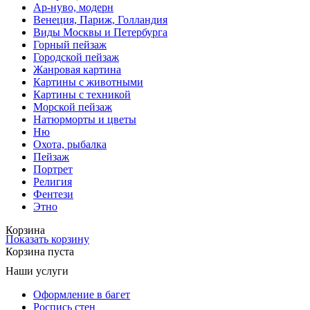
Ар-нуво, модерн
Венеция, Париж, Голландия
Виды Москвы и Петербурга
Горный пейзаж
Городской пейзаж
Жанровая картина
Картины с животными
Картины с техникой
Морской пейзаж
Натюрморты и цветы
Ню
Охота, рыбалка
Пейзаж
Портрет
Религия
Фентези
Этно
Корзина
Показать корзину
Корзина пуста
Наши услуги
Оформление в багет
Роспись стен