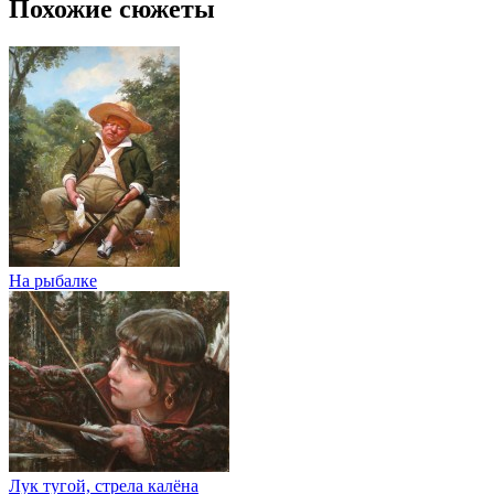
Похожие сюжеты
На рыбалке
Лук тугой, стрела калёна