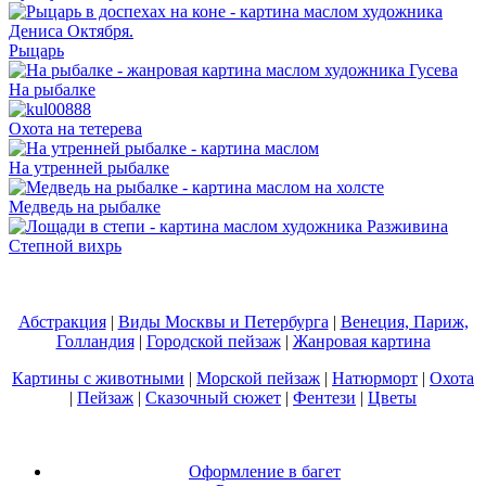
Рыцарь
На рыбалке
Охота на тетерева
На утренней рыбалке
Медведь на рыбалке
Степной вихрь
Абстракция
|
Виды Москвы и Петербурга
|
Венеция, Париж,
Голландия
|
Городской пейзаж
|
Жанровая картина
Картины с животными
|
Морской пейзаж
|
Натюрморт
|
Охота
|
Пейзаж
|
Сказочный сюжет
|
Фентези
|
Цветы
Оформление в багет