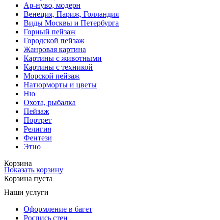
Ар-нуво, модерн
Венеция, Париж, Голландия
Виды Москвы и Петербурга
Горный пейзаж
Городской пейзаж
Жанровая картина
Картины с животными
Картины с техникой
Морской пейзаж
Натюрморты и цветы
Ню
Охота, рыбалка
Пейзаж
Портрет
Религия
Фентези
Этно
Корзина
Показать корзину
Корзина пуста
Наши услуги
Оформление в багет
Роспись стен