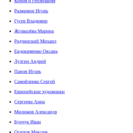
Копия и стилизация
Разживин Игорь
Гусев Владимир
Жгивалёва Марина
Радчинский Михаил
Евдокименко Оксана
Лузгин Андрей
Панов Игорь
Сaмoйленко Сергей
Европейские художники
Сергеева Анна
Милюков Александр
Бунчук Иван
Осипoв Максим