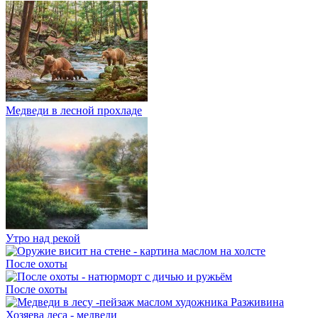
Медведи в лесной прохладе
Утро над рекой
После охоты
После охоты
Хозяева леса - медведи