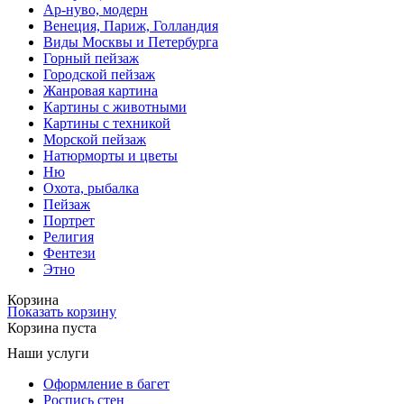
Ар-нуво, модерн
Венеция, Париж, Голландия
Виды Москвы и Петербурга
Горный пейзаж
Городской пейзаж
Жанровая картина
Картины с животными
Картины с техникой
Морской пейзаж
Натюрморты и цветы
Ню
Охота, рыбалка
Пейзаж
Портрет
Религия
Фентези
Этно
Корзина
Показать корзину
Корзина пуста
Наши услуги
Оформление в багет
Роспись стен