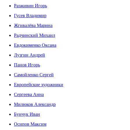
Разживин Игорь
Гусев Владимир
Жгивалёва Марина
Радчинский Михаил
Евдокименко Оксана
Лузгин Андрей
Панов Игорь
Сaмoйленко Сергей
Европейские художники
Сергеева Анна
Милюков Александр
Бунчук Иван
Осипoв Максим