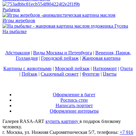
Рыбачок
Игры жеребцов
На рыбалке
Абстракция
|
Виды Москвы и Петербурга
|
Венеция, Париж,
Голландия
|
Городской пейзаж
|
Жанровая картина
Картины с животными
|
Морской пейзаж
|
Натюрморт
|
Охота
|
Пейзаж
|
Сказочный сюжет
|
Фентези
|
Цветы
Оформление в багет
Роспись стен
Написать портрет
Оформление интерьера
Галерея RASA-ART
купить картину
в подарок близкому
человеку.
г. Москва, ул. Нижняя Сыромятническая 5/7, телефоны:
+7 916