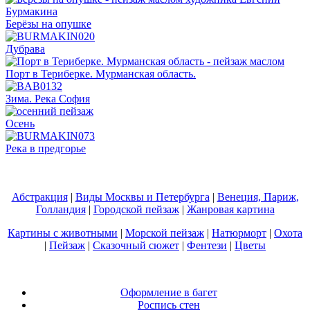
Берёзы на опушке
Дубрава
Порт в Териберке. Мурманская область.
Зима. Река София
Осень
Река в предгорье
Абстракция
|
Виды Москвы и Петербурга
|
Венеция, Париж,
Голландия
|
Городской пейзаж
|
Жанровая картина
Картины с животными
|
Морской пейзаж
|
Натюрморт
|
Охота
|
Пейзаж
|
Сказочный сюжет
|
Фентези
|
Цветы
Оформление в багет
Роспись стен