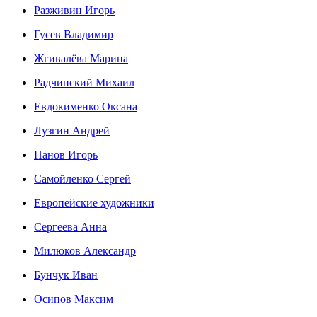
Разживин Игорь
Гусев Владимир
Жгивалёва Марина
Радчинский Михаил
Евдокименко Оксана
Лузгин Андрей
Панов Игорь
Сaмoйленко Сергей
Европейские художники
Сергеева Анна
Милюков Александр
Бунчук Иван
Осипoв Максим