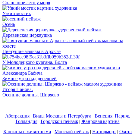
Солнечное лето у моря
Узкий мостик
Осень
Деревенская церквушка
Цветущие мальвы в Архызе
У Молодецкого кургана. Волга
Зимнее утро над деревней
Осенние долины. Ширяево
Абстракция
|
Виды Москвы и Петербурга
|
Венеция, Париж,
Голландия
|
Городской пейзаж
|
Жанровая картина
Картины с животными
|
Морской пейзаж
|
Натюрморт
|
Охота