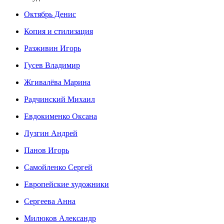
Октябрь Денис
Копия и стилизация
Разживин Игорь
Гусев Владимир
Жгивалёва Марина
Радчинский Михаил
Евдокименко Оксана
Лузгин Андрей
Панов Игорь
Сaмoйленко Сергей
Европейские художники
Сергеева Анна
Милюков Александр