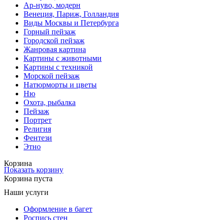
Ар-нуво, модерн
Венеция, Париж, Голландия
Виды Москвы и Петербурга
Горный пейзаж
Городской пейзаж
Жанровая картина
Картины с животными
Картины с техникой
Морской пейзаж
Натюрморты и цветы
Ню
Охота, рыбалка
Пейзаж
Портрет
Религия
Фентези
Этно
Корзина
Показать корзину
Корзина пуста
Наши услуги
Оформление в багет
Роспись стен