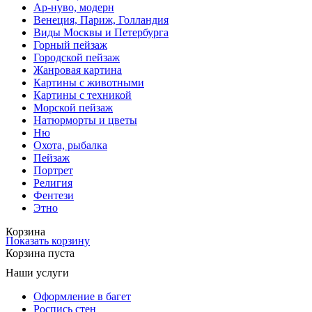
Ар-нуво, модерн
Венеция, Париж, Голландия
Виды Москвы и Петербурга
Горный пейзаж
Городской пейзаж
Жанровая картина
Картины с животными
Картины с техникой
Морской пейзаж
Натюрморты и цветы
Ню
Охота, рыбалка
Пейзаж
Портрет
Религия
Фентези
Этно
Корзина
Показать корзину
Корзина пуста
Наши услуги
Оформление в багет
Роспись стен