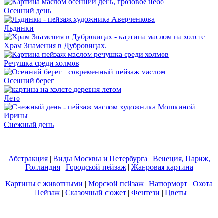
Осенний день
Льдинки
Храм Знамения в Дубровицах.
Речушка среди холмов
Осенний берег
Лето
Снежный день
Абстракция
|
Виды Москвы и Петербурга
|
Венеция, Париж,
Голландия
|
Городской пейзаж
|
Жанровая картина
Картины с животными
|
Морской пейзаж
|
Натюрморт
|
Охота
|
Пейзаж
|
Сказочный сюжет
|
Фентези
|
Цветы