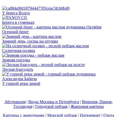
У берега Волги
Берега в сумерках
Осенний берег
Зимний день, сосны на опушке
Солнечная поляна
Зимняя поездка
Лесная благодать
У горной реки зимой
Абстракция
|
Виды Москвы и Петербурга
|
Венеция, Париж,
Голландия
|
Городской пейзаж
|
Жанровая картина
Картины с животными
|
Морской пейзаж
|
Натюрморт
|
Охота