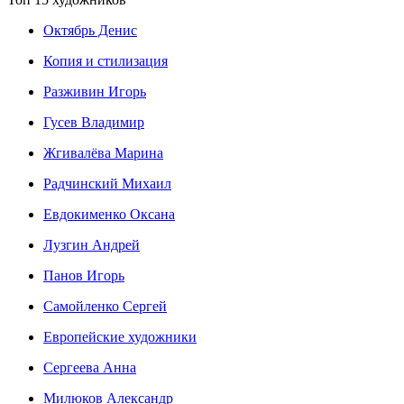
Октябрь Денис
Копия и стилизация
Разживин Игорь
Гусев Владимир
Жгивалёва Марина
Радчинский Михаил
Евдокименко Оксана
Лузгин Андрей
Панов Игорь
Сaмoйленко Сергей
Европейские художники
Сергеева Анна
Милюков Александр