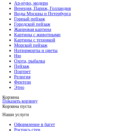
Ар-нуво, модерн
Венеция, Париж, Голландия
Виды Москвы и Петербурга
Горный пейзаж
Городской пейзаж
Жанровая картина
Картины с животными
Картины с техникой
Морской пейзаж
Натюрморты и цветы
Ню
Охота, рыбалка
Пейзаж
Портрет
Религия
Фентези
Этно
Корзина
Показать корзину
Корзина пуста
Наши услуги
Оформление в багет
Роспись стен