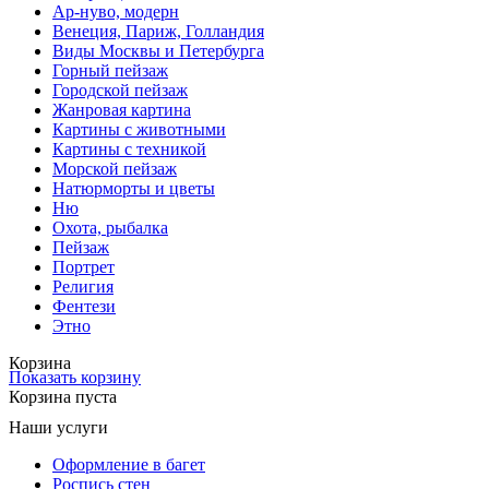
Ар-нуво, модерн
Венеция, Париж, Голландия
Виды Москвы и Петербурга
Горный пейзаж
Городской пейзаж
Жанровая картина
Картины с животными
Картины с техникой
Морской пейзаж
Натюрморты и цветы
Ню
Охота, рыбалка
Пейзаж
Портрет
Религия
Фентези
Этно
Корзина
Показать корзину
Корзина пуста
Наши услуги
Оформление в багет
Роспись стен