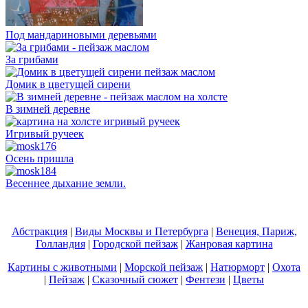
Под мандариновыми деревьями
За грибами
Домик в цветущей сирени
В зимней деревне
Игривый ручеек
Осень пришла
Весеннее дыхание земли.
Абстракция
|
Виды Москвы и Петербурга
|
Венеция, Париж,
Голландия
|
Городской пейзаж
|
Жанровая картина
Картины с животными
|
Морской пейзаж
|
Натюрморт
|
Охота
|
Пейзаж
|
Сказочный сюжет
|
Фентези
|
Цветы