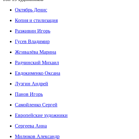
Октябрь Денис
Копия и стилизация
Разживин Игорь
Гусев Владимир
Жгивалёва Марина
Радчинский Михаил
Евдокименко Оксана
Лузгин Андрей
Панов Игорь
Сaмoйленко Сергей
Европейские художники
Сергеева Анна
Милюков Александр