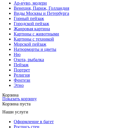
Ар-нуво, модерн
Венеция, Париж, Голландия
Виды Москвы и Петербурга
Горный пейзаж
Городской пейзаж
Жанровая картина
Картины с животными
Картины с техникой
Морской пейзаж
Натюрморты и цветы
Ню
Охота, рыбалка
Пейзаж
Портрет
Религия
Фентези
Этно
Корзина
Показать корзину
Корзина пуста
Наши услуги
Оформление в багет
Роспись стен