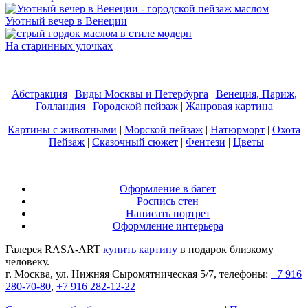
Уютный вечер в Венеции
На старинных улочках
Абстракция
|
Виды Москвы и Петербурга
|
Венеция, Париж,
Голландия
|
Городской пейзаж
|
Жанровая картина
Картины с животными
|
Морской пейзаж
|
Натюрморт
|
Охота
|
Пейзаж
|
Сказочный сюжет
|
Фентези
|
Цветы
Оформление в багет
Роспись стен
Написать портрет
Оформление интерьера
Галерея RASA-ART
купить картину
в подарок близкому
человеку.
г. Москва, ул. Нижняя Сыромятническая 5/7, телефоны:
+7 916
280-70-80
,
+7 916 282-12-22