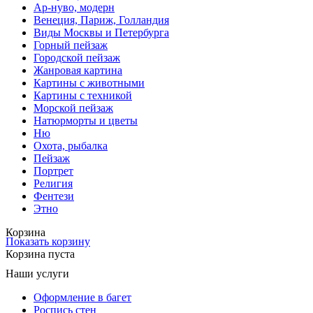
Ар-нуво, модерн
Венеция, Париж, Голландия
Виды Москвы и Петербурга
Горный пейзаж
Городской пейзаж
Жанровая картина
Картины с животными
Картины с техникой
Морской пейзаж
Натюрморты и цветы
Ню
Охота, рыбалка
Пейзаж
Портрет
Религия
Фентези
Этно
Корзина
Показать корзину
Корзина пуста
Наши услуги
Оформление в багет
Роспись стен