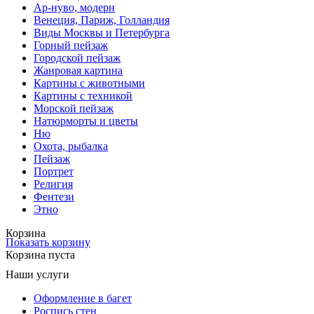
Ар-нуво, модерн
Венеция, Париж, Голландия
Виды Москвы и Петербурга
Горный пейзаж
Городской пейзаж
Жанровая картина
Картины с животными
Картины с техникой
Морской пейзаж
Натюрморты и цветы
Ню
Охота, рыбалка
Пейзаж
Портрет
Религия
Фентези
Этно
Корзина
Показать корзину
Корзина пуста
Наши услуги
Оформление в багет
Роспись стен