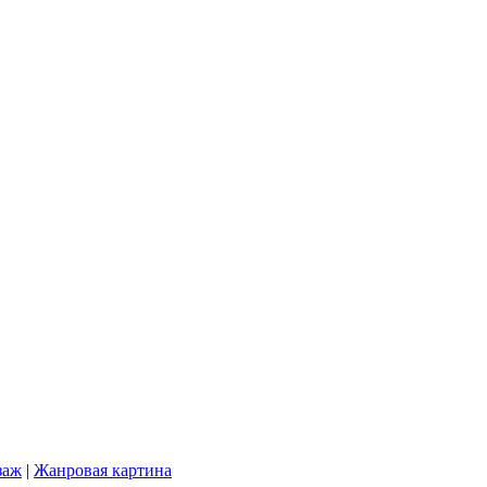
заж
|
Жанровая картина