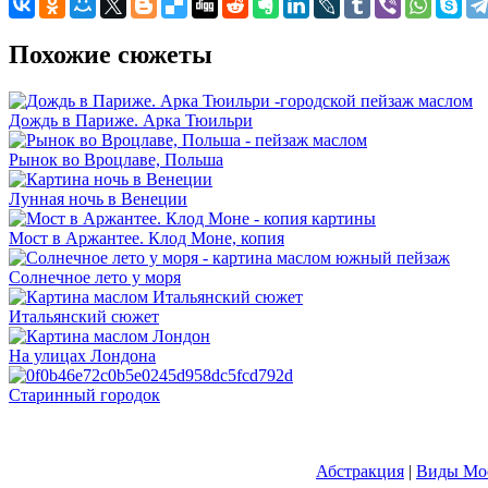
Похожие сюжеты
Дождь в Париже. Арка Тюильри
Рынок во Вроцлаве, Польша
Лунная ночь в Венеции
Мост в Аржантее. Клод Моне, копия
Солнечное лето у моря
Итальянский сюжет
На улицах Лондона
Старинный городок
Абстракция
|
Виды Мос