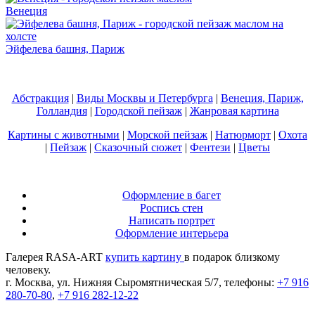
Венеция
Эйфелева башня, Париж
Абстракция
|
Виды Москвы и Петербурга
|
Венеция, Париж,
Голландия
|
Городской пейзаж
|
Жанровая картина
Картины с животными
|
Морской пейзаж
|
Натюрморт
|
Охота
|
Пейзаж
|
Сказочный сюжет
|
Фентези
|
Цветы
Оформление в багет
Роспись стен
Написать портрет
Оформление интерьера
Галерея RASA-ART
купить картину
в подарок близкому
человеку.
г. Москва, ул. Нижняя Сыромятническая 5/7, телефоны:
+7 916
280-70-80
,
+7 916 282-12-22