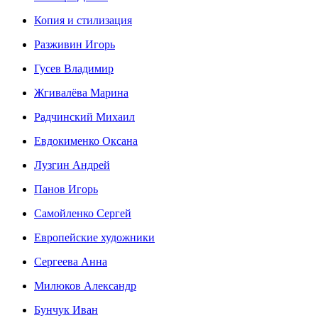
Копия и стилизация
Разживин Игорь
Гусев Владимир
Жгивалёва Марина
Радчинский Михаил
Евдокименко Оксана
Лузгин Андрей
Панов Игорь
Сaмoйленко Сергей
Европейские художники
Сергеева Анна
Милюков Александр
Бунчук Иван