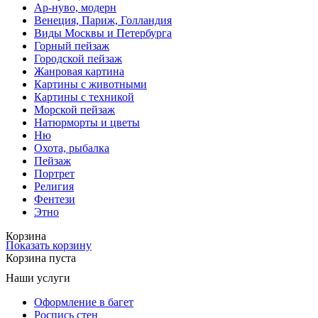
Ар-нуво, модерн
Венеция, Париж, Голландия
Виды Москвы и Петербурга
Горный пейзаж
Городской пейзаж
Жанровая картина
Картины с животными
Картины с техникой
Морской пейзаж
Натюрморты и цветы
Ню
Охота, рыбалка
Пейзаж
Портрет
Религия
Фентези
Этно
Корзина
Показать корзину
Корзина пуста
Наши услуги
Оформление в багет
Роспись стен