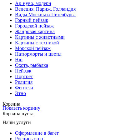
Ар-нуво, модерн
Венеция, Париж, Голландия
Виды Москвы и Петербурга
Горный пейзаж
Городской пейзаж
Жанровая картина
Картины с животными
Картины с техникой
Морской пейзаж
Натюрморты и цветы
Ню
Охота, рыбалка
Пейзаж
Портрет
Религия
Фентези
Этно
Корзина
Показать корзину
Корзина пуста
Наши услуги
Оформление в багет
Роспись стен