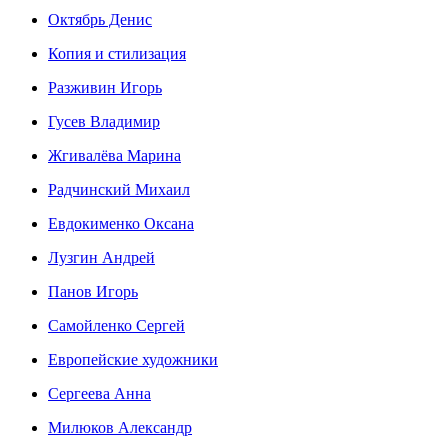
Октябрь Денис
Копия и стилизация
Разживин Игорь
Гусев Владимир
Жгивалёва Марина
Радчинский Михаил
Евдокименко Оксана
Лузгин Андрей
Панов Игорь
Сaмoйленко Сергей
Европейские художники
Сергеева Анна
Милюков Александр