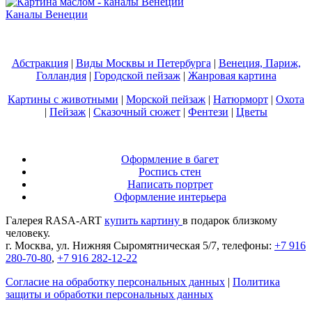
Каналы Венеции
Абстракция
|
Виды Москвы и Петербурга
|
Венеция, Париж,
Голландия
|
Городской пейзаж
|
Жанровая картина
Картины с животными
|
Морской пейзаж
|
Натюрморт
|
Охота
|
Пейзаж
|
Сказочный сюжет
|
Фентези
|
Цветы
Оформление в багет
Роспись стен
Написать портрет
Оформление интерьера
Галерея RASA-ART
купить картину
в подарок близкому
человеку.
г. Москва, ул. Нижняя Сыромятническая 5/7, телефоны:
+7 916
280-70-80
,
+7 916 282-12-22
Согласие на обработку персональных данных
|
Политика
защиты и обработки персональных данных