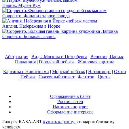
Париж. Мулен-Руж
Сорренто. Фонари старого города
Англия. Набережная в Йорке
Сорренто. Большая гавань.
Абстракция
|
Виды Москвы и Петербурга
|
Венеция, Париж,
Голландия
|
Городской пейзаж
|
Жанровая картина
Картины с животными
|
Морской пейзаж
|
Натюрморт
|
Охота
|
Пейзаж
|
Сказочный сюжет
|
Фентези
|
Цветы
Оформление в багет
Роспись стен
Написать портрет
Оформление интерьера
Галерея RASA-ART
купить картину
в подарок близкому
человеку.