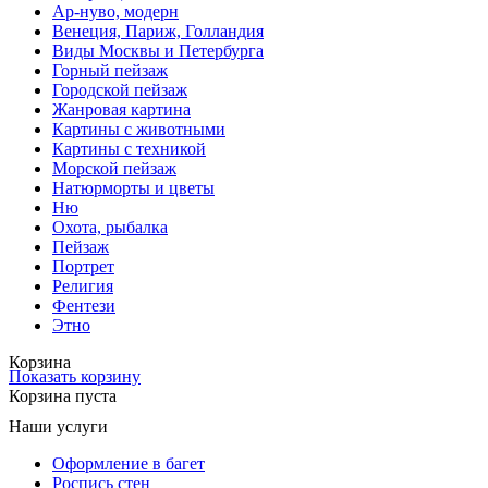
Ар-нуво, модерн
Венеция, Париж, Голландия
Виды Москвы и Петербурга
Горный пейзаж
Городской пейзаж
Жанровая картина
Картины с животными
Картины с техникой
Морской пейзаж
Натюрморты и цветы
Ню
Охота, рыбалка
Пейзаж
Портрет
Религия
Фентези
Этно
Корзина
Показать корзину
Корзина пуста
Наши услуги
Оформление в багет
Роспись стен