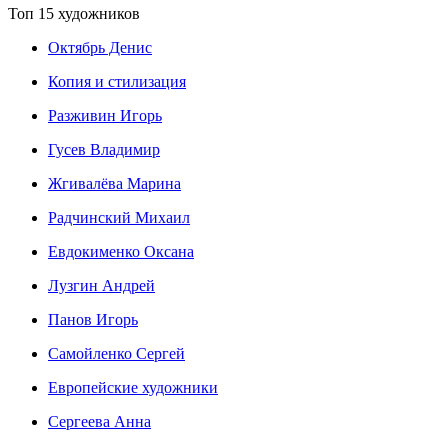
Топ 15 художников
Октябрь Денис
Копия и стилизация
Разживин Игорь
Гусев Владимир
Жгивалёва Марина
Радчинский Михаил
Евдокименко Оксана
Лузгин Андрей
Панов Игорь
Сaмoйленко Сергей
Европейские художники
Сергеева Анна