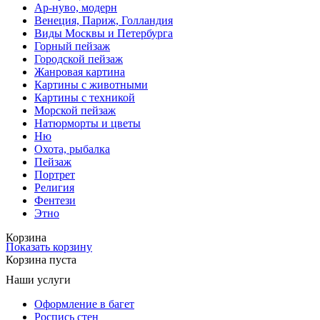
Ар-нуво, модерн
Венеция, Париж, Голландия
Виды Москвы и Петербурга
Горный пейзаж
Городской пейзаж
Жанровая картина
Картины с животными
Картины с техникой
Морской пейзаж
Натюрморты и цветы
Ню
Охота, рыбалка
Пейзаж
Портрет
Религия
Фентези
Этно
Корзина
Показать корзину
Корзина пуста
Наши услуги
Оформление в багет
Роспись стен