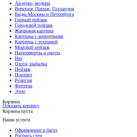
Ар-нуво, модерн
Венеция, Париж, Голландия
Виды Москвы и Петербурга
Горный пейзаж
Городской пейзаж
Жанровая картина
Картины с животными
Картины с техникой
Морской пейзаж
Натюрморты и цветы
Ню
Охота, рыбалка
Пейзаж
Портрет
Религия
Фентези
Этно
Корзина
Показать корзину
Корзина пуста
Наши услуги
Оформление в багет
Роспись стен