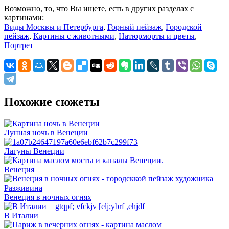
Возможно, то, что Вы ищете, есть в других разделах с
картинами:
Виды Москвы и Петербурга
,
Горный пейзаж
,
Городской
пейзаж
,
Картины с животными
,
Натюрморты и цветы
,
Портрет
Похожие сюжеты
Лунная ночь в Венеции
Лагуны Венеции
Венеция
Венеция в ночных огнях
В Италии