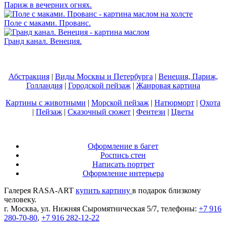
Париж в вечерних огнях.
Поле с маками. Прованс.
Гранд канал. Венеция.
Абстракция
|
Виды Москвы и Петербурга
|
Венеция, Париж,
Голландия
|
Городской пейзаж
|
Жанровая картина
Картины с животными
|
Морской пейзаж
|
Натюрморт
|
Охота
|
Пейзаж
|
Сказочный сюжет
|
Фентези
|
Цветы
Оформление в багет
Роспись стен
Написать портрет
Оформление интерьера
Галерея RASA-ART
купить картину
в подарок близкому
человеку.
г. Москва, ул. Нижняя Сыромятническая 5/7, телефоны:
+7 916
280-70-80
,
+7 916 282-12-22