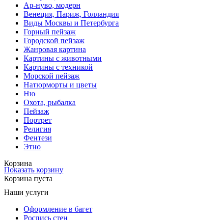
Ар-нуво, модерн
Венеция, Париж, Голландия
Виды Москвы и Петербурга
Горный пейзаж
Городской пейзаж
Жанровая картина
Картины с животными
Картины с техникой
Морской пейзаж
Натюрморты и цветы
Ню
Охота, рыбалка
Пейзаж
Портрет
Религия
Фентези
Этно
Корзина
Показать корзину
Корзина пуста
Наши услуги
Оформление в багет
Роспись стен