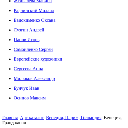
Жгивалёва Марина
Радчинский Михаил
Евдокименко Оксана
Лузгин Андрей
Панов Игорь
Сaмoйленко Сергей
Европейские художники
Сергеева Анна
Милюков Александр
Бунчук Иван
Осипoв Максим
Главная
Арт каталог
Венеция, Париж, Голландия
Венеция,
Гранд канал.