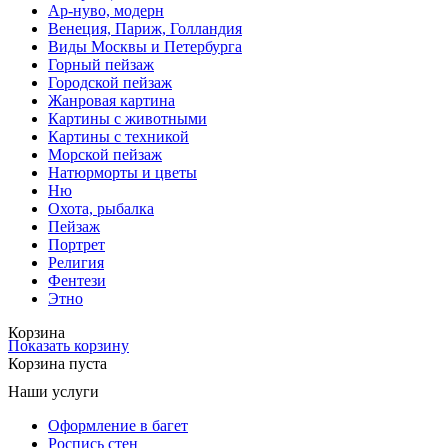
Ар-нуво, модерн
Венеция, Париж, Голландия
Виды Москвы и Петербурга
Горный пейзаж
Городской пейзаж
Жанровая картина
Картины с животными
Картины с техникой
Морской пейзаж
Натюрморты и цветы
Ню
Охота, рыбалка
Пейзаж
Портрет
Религия
Фентези
Этно
Корзина
Показать корзину
Корзина пуста
Наши услуги
Оформление в багет
Роспись стен