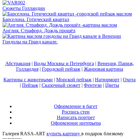
Сюжеты Голландии
Барселона. Готический квартал
Англия. Страфорд. Дождь прошёл
Гондолы на Гранд канале.
Абстракция
|
Виды Москвы и Петербурга
|
Венеция, Париж,
Голландия
|
Городской пейзаж
|
Жанровая картина
Картины с животными
|
Морской пейзаж
|
Натюрморт
|
Охота
|
Пейзаж
|
Сказочный сюжет
|
Фентези
|
Цветы
Оформление в багет
Роспись стен
Написать портрет
Оформление интерьера
Галерея RASA-ART
купить картину
в подарок близкому