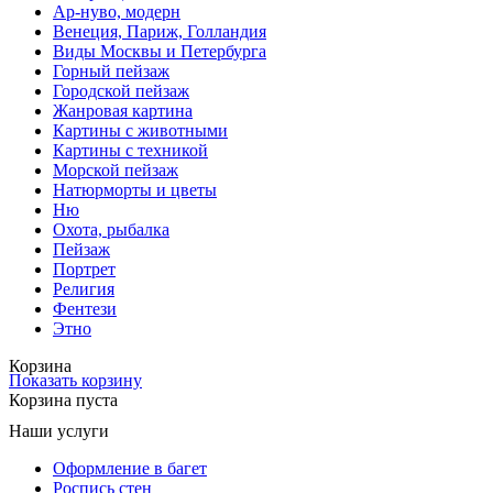
Ар-нуво, модерн
Венеция, Париж, Голландия
Виды Москвы и Петербурга
Горный пейзаж
Городской пейзаж
Жанровая картина
Картины с животными
Картины с техникой
Морской пейзаж
Натюрморты и цветы
Ню
Охота, рыбалка
Пейзаж
Портрет
Религия
Фентези
Этно
Корзина
Показать корзину
Корзина пуста
Наши услуги
Оформление в багет
Роспись стен