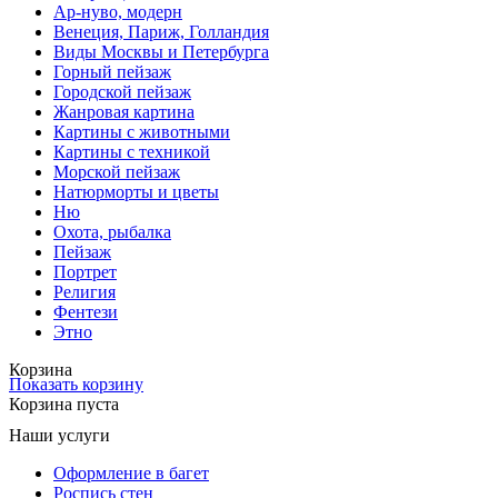
Ар-нуво, модерн
Венеция, Париж, Голландия
Виды Москвы и Петербурга
Горный пейзаж
Городской пейзаж
Жанровая картина
Картины с животными
Картины с техникой
Морской пейзаж
Натюрморты и цветы
Ню
Охота, рыбалка
Пейзаж
Портрет
Религия
Фентези
Этно
Корзина
Показать корзину
Корзина пуста
Наши услуги
Оформление в багет
Роспись стен