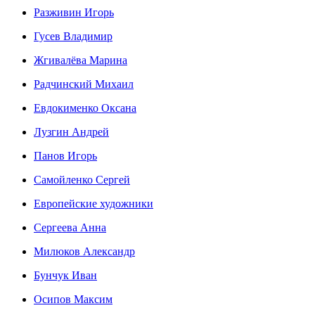
Разживин Игорь
Гусев Владимир
Жгивалёва Марина
Радчинский Михаил
Евдокименко Оксана
Лузгин Андрей
Панов Игорь
Сaмoйленко Сергей
Европейские художники
Сергеева Анна
Милюков Александр
Бунчук Иван
Осипoв Максим