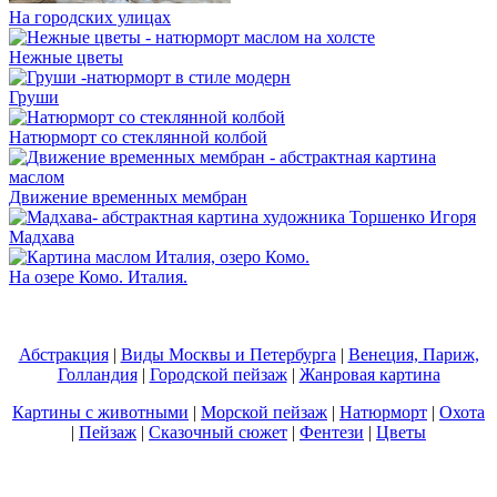
На городских улицах
Нежные цветы
Груши
Натюрморт со стеклянной колбой
Движение временных мембран
Мадхава
На озере Комо. Италия.
Абстракция
|
Виды Москвы и Петербурга
|
Венеция, Париж,
Голландия
|
Городской пейзаж
|
Жанровая картина
Картины с животными
|
Морской пейзаж
|
Натюрморт
|
Охота
|
Пейзаж
|
Сказочный сюжет
|
Фентези
|
Цветы