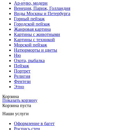
Ар-нуво, модерн
Венеция, Париж, Голландия
Виды Москвы и Петербурга
Горный пейзаж
Городской пейзаж
Жанровая картина
Картины с животными
Картины с техникой
Морской пейзаж
Натюрморты и цветы
Ню
Охота, рыбалка
Пейзаж
Портрет
Религия
Фентези
Этно
Корзина
Показать корзину
Корзина пуста
Наши услуги
Оформление в багет
Роспись стен