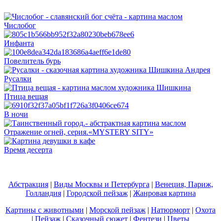
Числобог
Инфанта
Повелитель бурь
Русалки
Птица вещая
В ночи
Отражение огней, серия.«MYSTERY SITY»
Время десерта
Абстракция
|
Виды Москвы и Петербурга
|
Венеция, Париж,
Голландия
|
Городской пейзаж
|
Жанровая картина
Картины с животными
|
Морской пейзаж
|
Натюрморт
|
Охота
|
Пейзаж
|
Сказочный сюжет
|
Фентези
|
Цветы