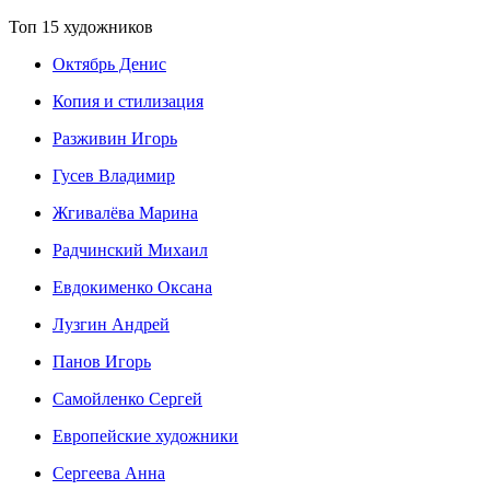
Топ 15 художников
Октябрь Денис
Копия и стилизация
Разживин Игорь
Гусев Владимир
Жгивалёва Марина
Радчинский Михаил
Евдокименко Оксана
Лузгин Андрей
Панов Игорь
Сaмoйленко Сергей
Европейские художники
Сергеева Анна