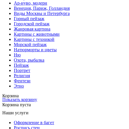
Ар-нуво, модерн
Венеция, Париж, Голландия
Виды Москвы и Петербурга
Горный пейзаж
Городской пейзаж
Жанровая картина
Картины с животными
Картины с техникой
Морской пейзаж
Натюрморты и цветы
Ню
Охота, рыбалка
Пейзаж
Портрет
Религия
Фентези
Этно
Корзина
Показать корзину
Корзина пуста
Наши услуги
Оформление в багет
Роспись стен