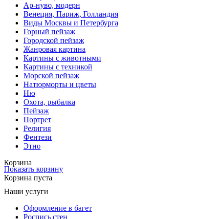
Ар-нуво, модерн
Венеция, Париж, Голландия
Виды Москвы и Петербурга
Горный пейзаж
Городской пейзаж
Жанровая картина
Картины с животными
Картины с техникой
Морской пейзаж
Натюрморты и цветы
Ню
Охота, рыбалка
Пейзаж
Портрет
Религия
Фентези
Этно
Корзина
Показать корзину
Корзина пуста
Наши услуги
Оформление в багет
Роспись стен