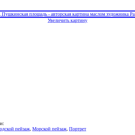
Увеличить картину
и:
одской пейзаж
,
Морской пейзаж
,
Портрет