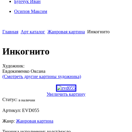
Бунчук Иван
Осипoв Максим
Главная
Арт каталог
Жанровая картина
Инкогнито
Инкогнито
Художник:
Евдокименко Оксана
(Смотреть другие картины художника)
Увеличить картину
Статус:
в наличии
Артикул:
EVD055
Жанр:
Жанровая картина
Техника исполнения:
холст/масло