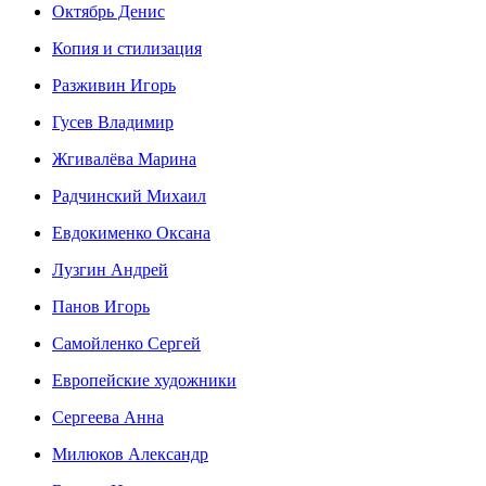
Октябрь Денис
Копия и стилизация
Разживин Игорь
Гусев Владимир
Жгивалёва Марина
Радчинский Михаил
Евдокименко Оксана
Лузгин Андрей
Панов Игорь
Сaмoйленко Сергей
Европейские художники
Сергеева Анна
Милюков Александр