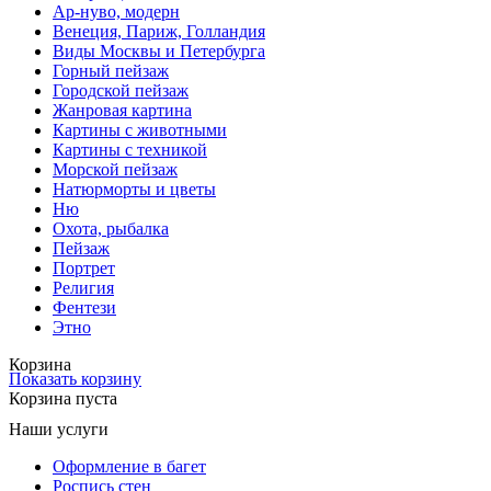
Ар-нуво, модерн
Венеция, Париж, Голландия
Виды Москвы и Петербурга
Горный пейзаж
Городской пейзаж
Жанровая картина
Картины с животными
Картины с техникой
Морской пейзаж
Натюрморты и цветы
Ню
Охота, рыбалка
Пейзаж
Портрет
Религия
Фентези
Этно
Корзина
Показать корзину
Корзина пуста
Наши услуги
Оформление в багет
Роспись стен