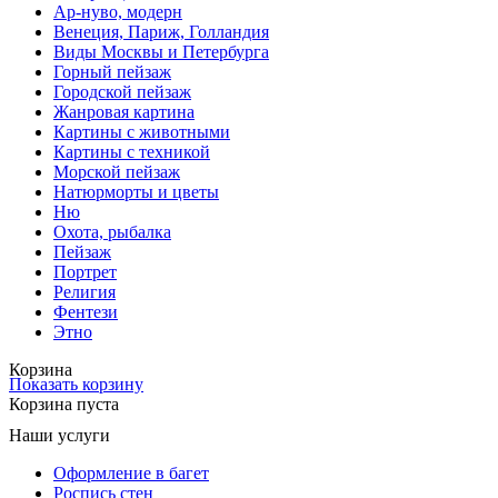
Ар-нуво, модерн
Венеция, Париж, Голландия
Виды Москвы и Петербурга
Горный пейзаж
Городской пейзаж
Жанровая картина
Картины с животными
Картины с техникой
Морской пейзаж
Натюрморты и цветы
Ню
Охота, рыбалка
Пейзаж
Портрет
Религия
Фентези
Этно
Корзина
Показать корзину
Корзина пуста
Наши услуги
Оформление в багет
Роспись стен