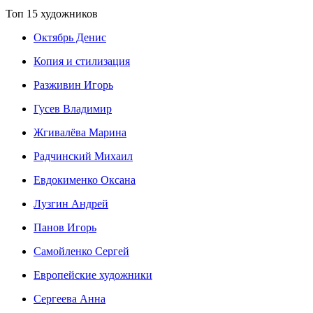
Топ 15 художников
Октябрь Денис
Копия и стилизация
Разживин Игорь
Гусев Владимир
Жгивалёва Марина
Радчинский Михаил
Евдокименко Оксана
Лузгин Андрей
Панов Игорь
Сaмoйленко Сергей
Европейские художники
Сергеева Анна