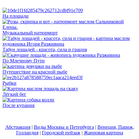
На площади
Музыкальный натюрморт
Табун лошадей - красота, сила и грация
По Млечному Пути
Путешествие на красной рыбе
Рыбки
Лёгкий бег
После купания
Абстракция
|
Виды Москвы и Петербурга
|
Венеция, Париж,
Голландия
|
Городской пейзаж
|
Жанровая картина