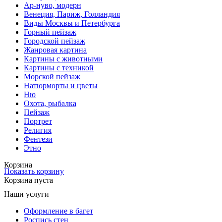
Ар-нуво, модерн
Венеция, Париж, Голландия
Виды Москвы и Петербурга
Горный пейзаж
Городской пейзаж
Жанровая картина
Картины с животными
Картины с техникой
Морской пейзаж
Натюрморты и цветы
Ню
Охота, рыбалка
Пейзаж
Портрет
Религия
Фентези
Этно
Корзина
Показать корзину
Корзина пуста
Наши услуги
Оформление в багет
Роспись стен