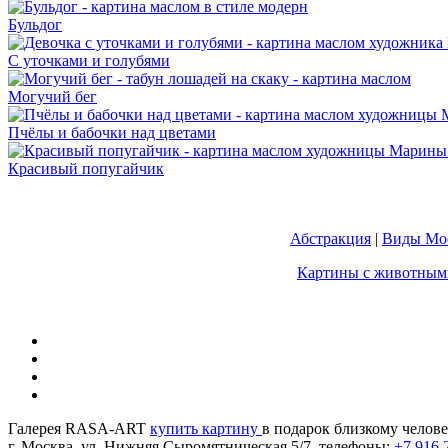
Бульдог
С уточками и голубями
Могучий бег
Пчёлы и бабочки над цветами
Красивый попугайчик
Абстракция
|
Виды Мос
Картины с животным
Галерея RASA-ART
купить картину
в подарок близкому челове
г. Москва, ул. Нижняя Сыромятническая 5/7, телефоны:
+7 916 