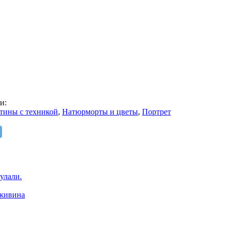
и:
тины с техникой
,
Натюрморты и цветы
,
Портрет