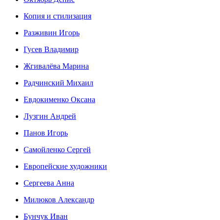
Копия и стилизация
Разживин Игорь
Гусев Владимир
Жгивалёва Марина
Радчинский Михаил
Евдокименко Оксана
Лузгин Андрей
Панов Игорь
Сaмoйленко Сергей
Европейские художники
Сергеева Анна
Милюков Александр
Бунчук Иван