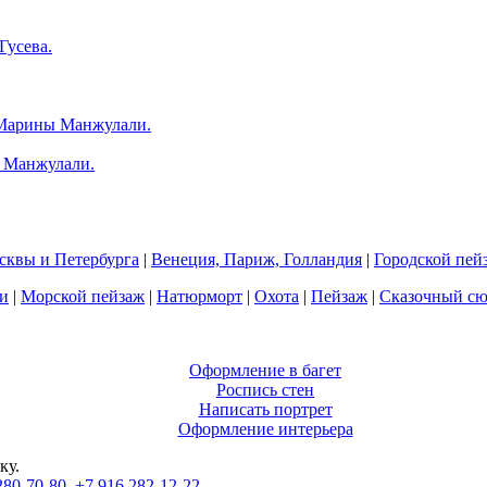
квы и Петербурга
|
Венеция, Париж, Голландия
|
Городской пей
и
|
Морской пейзаж
|
Натюрморт
|
Охота
|
Пейзаж
|
Сказочный с
Оформление в багет
Роспись стен
Написать портрет
Оформление интерьера
ку.
280-70-80
,
+7 916 282-12-22