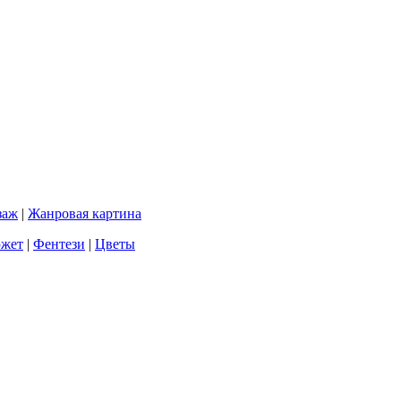
заж
|
Жанровая картина
южет
|
Фентези
|
Цветы