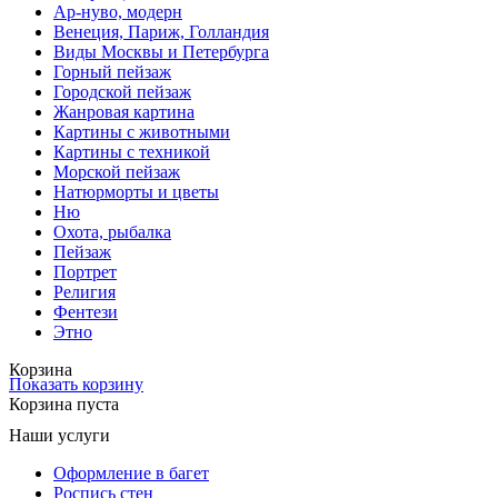
Ар-нуво, модерн
Венеция, Париж, Голландия
Виды Москвы и Петербурга
Горный пейзаж
Городской пейзаж
Жанровая картина
Картины с животными
Картины с техникой
Морской пейзаж
Натюрморты и цветы
Ню
Охота, рыбалка
Пейзаж
Портрет
Религия
Фентези
Этно
Корзина
Показать корзину
Корзина пуста
Наши услуги
Оформление в багет
Роспись стен