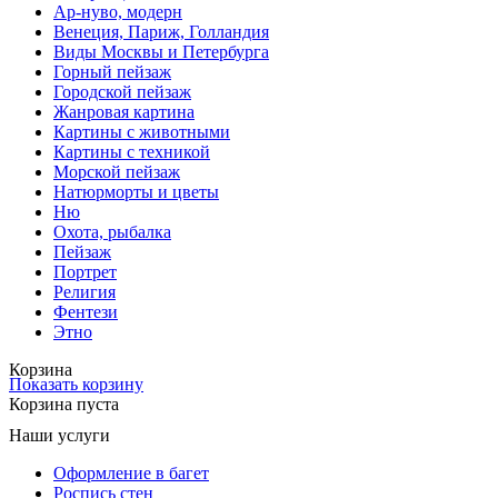
Ар-нуво, модерн
Венеция, Париж, Голландия
Виды Москвы и Петербурга
Горный пейзаж
Городской пейзаж
Жанровая картина
Картины с животными
Картины с техникой
Морской пейзаж
Натюрморты и цветы
Ню
Охота, рыбалка
Пейзаж
Портрет
Религия
Фентези
Этно
Корзина
Показать корзину
Корзина пуста
Наши услуги
Оформление в багет
Роспись стен