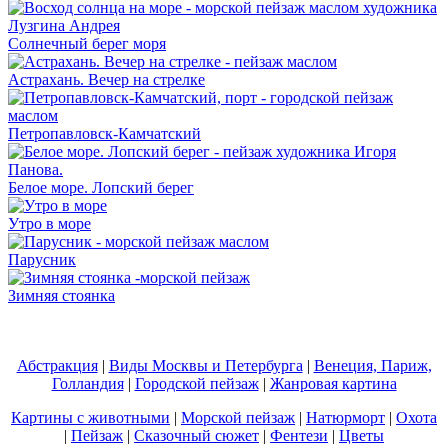
Солнечный берег моря
Астрахань. Вечер на стрелке
Петропавловск-Камчатский
Белое море. Лопский берег
Утро в море
Парусник
Зимняя стоянка
Абстракция
|
Виды Москвы и Петербурга
|
Венеция, Париж,
Голландия
|
Городской пейзаж
|
Жанровая картина
Картины с животными
|
Морской пейзаж
|
Натюрморт
|
Охота
|
Пейзаж
|
Сказочный сюжет
|
Фентези
|
Цветы