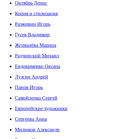
Октябрь Денис
Копия и стилизация
Разживин Игорь
Гусев Владимир
Жгивалёва Марина
Радчинский Михаил
Евдокименко Оксана
Лузгин Андрей
Панов Игорь
Сaмoйленко Сергей
Европейские художники
Сергеева Анна
Милюков Александр