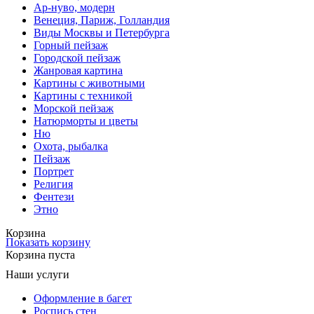
Ар-нуво, модерн
Венеция, Париж, Голландия
Виды Москвы и Петербурга
Горный пейзаж
Городской пейзаж
Жанровая картина
Картины с животными
Картины с техникой
Морской пейзаж
Натюрморты и цветы
Ню
Охота, рыбалка
Пейзаж
Портрет
Религия
Фентези
Этно
Корзина
Показать корзину
Корзина пуста
Наши услуги
Оформление в багет
Роспись стен