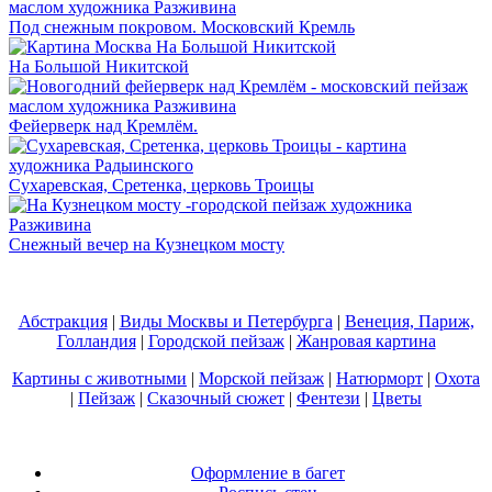
Под снежным покровом. Московский Кремль
На Большой Никитской
Фейерверк над Кремлём.
Сухаревская, Сретенка, церковь Троицы
Снежный вечер на Кузнецком мосту
Абстракция
|
Виды Москвы и Петербурга
|
Венеция, Париж,
Голландия
|
Городской пейзаж
|
Жанровая картина
Картины с животными
|
Морской пейзаж
|
Натюрморт
|
Охота
|
Пейзаж
|
Сказочный сюжет
|
Фентези
|
Цветы
Оформление в багет