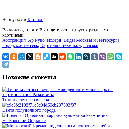
Вернуться в
Каталог
Возможно, то, что Вы ищете, есть в других разделах с
картинами:
Абстракция
,
Ар-нуво, модерн
,
Виды Москвы и Петербурга
,
Городской пейзаж
,
Картины с техникой
,
Пейзаж
Похожие сюжеты
Тишина летнего вечера
Цвета полуночного города
На Большой Ордынке