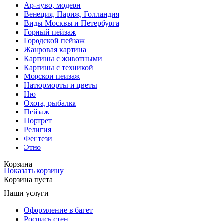
Ар-нуво, модерн
Венеция, Париж, Голландия
Виды Москвы и Петербурга
Горный пейзаж
Городской пейзаж
Жанровая картина
Картины с животными
Картины с техникой
Морской пейзаж
Натюрморты и цветы
Ню
Охота, рыбалка
Пейзаж
Портрет
Религия
Фентези
Этно
Корзина
Показать корзину
Корзина пуста
Наши услуги
Оформление в багет
Роспись стен