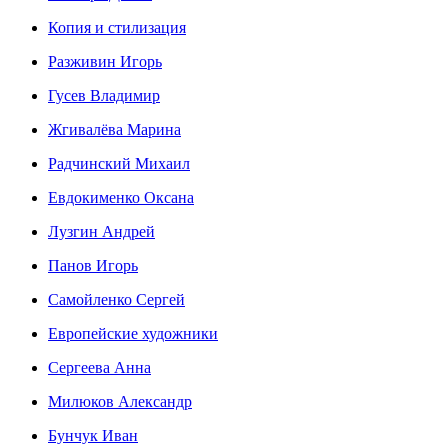
Копия и стилизация
Разживин Игорь
Гусев Владимир
Жгивалёва Марина
Радчинский Михаил
Евдокименко Оксана
Лузгин Андрей
Панов Игорь
Сaмoйленко Сергей
Европейские художники
Сергеева Анна
Милюков Александр
Бунчук Иван