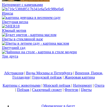
Натюрморт с камешками
Ирисы
Цветущая весна
Южный мотив
Цветы в стеклянной вазе
Цветущий сад
Три друга
Абстракция
|
Виды Москвы и Петербурга
|
Венеция, Париж,
Голландия
|
Городской пейзаж
|
Жанровая картина
Картины с животными
|
Морской пейзаж
|
Натюрморт
|
Охота
|
Пейзаж
|
Сказочный сюжет
|
Фентези
|
Цветы
Оформление в багет