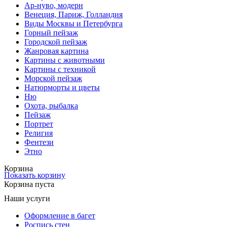
Ар-нуво, модерн
Венеция, Париж, Голландия
Виды Москвы и Петербурга
Горный пейзаж
Городской пейзаж
Жанровая картина
Картины с животными
Картины с техникой
Морской пейзаж
Натюрморты и цветы
Ню
Охота, рыбалка
Пейзаж
Портрет
Религия
Фентези
Этно
Корзина
Показать корзину
Корзина пуста
Наши услуги
Оформление в багет
Роспись стен