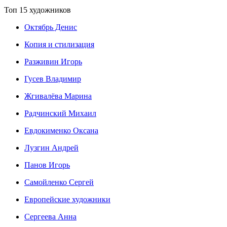
Топ 15 художников
Октябрь Денис
Копия и стилизация
Разживин Игорь
Гусев Владимир
Жгивалёва Марина
Радчинский Михаил
Евдокименко Оксана
Лузгин Андрей
Панов Игорь
Сaмoйленко Сергей
Европейские художники
Сергеева Анна