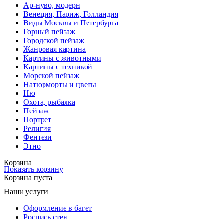
Ар-нуво, модерн
Венеция, Париж, Голландия
Виды Москвы и Петербурга
Горный пейзаж
Городской пейзаж
Жанровая картина
Картины с животными
Картины с техникой
Морской пейзаж
Натюрморты и цветы
Ню
Охота, рыбалка
Пейзаж
Портрет
Религия
Фентези
Этно
Корзина
Показать корзину
Корзина пуста
Наши услуги
Оформление в багет
Роспись стен