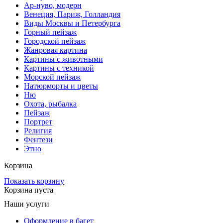
Ар-нуво, модерн
Венеция, Париж, Голландия
Виды Москвы и Петербурга
Горный пейзаж
Городской пейзаж
Жанровая картина
Картины с животными
Картины с техникой
Морской пейзаж
Натюрморты и цветы
Ню
Охота, рыбалка
Пейзаж
Портрет
Религия
Фентези
Этно
Корзина
Показать корзину
Корзина пуста
Наши услуги
Оформление в багет