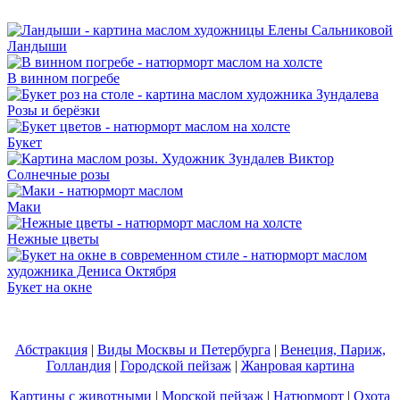
Ландыши
В винном погребе
Розы и берёзки
Букет
Солнечные розы
Маки
Нежные цветы
Букет на окне
Абстракция
|
Виды Москвы и Петербурга
|
Венеция, Париж,
Голландия
|
Городской пейзаж
|
Жанровая картина
Картины с животными
|
Морской пейзаж
|
Натюрморт
|
Охота