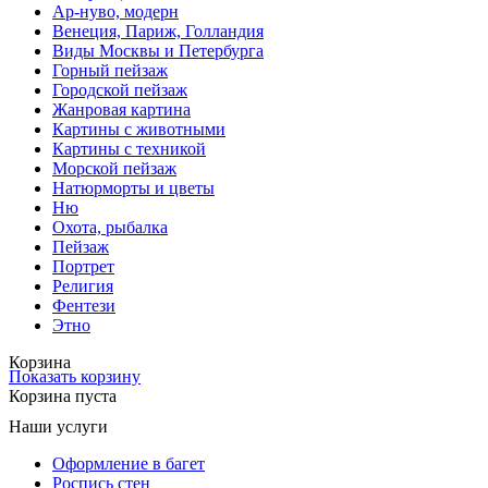
Ар-нуво, модерн
Венеция, Париж, Голландия
Виды Москвы и Петербурга
Горный пейзаж
Городской пейзаж
Жанровая картина
Картины с животными
Картины с техникой
Морской пейзаж
Натюрморты и цветы
Ню
Охота, рыбалка
Пейзаж
Портрет
Религия
Фентези
Этно
Корзина
Показать корзину
Корзина пуста
Наши услуги
Оформление в багет
Роспись стен