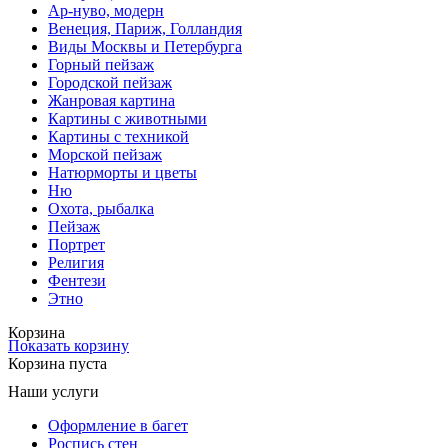
Ар-нуво, модерн
Венеция, Париж, Голландия
Виды Москвы и Петербурга
Горный пейзаж
Городской пейзаж
Жанровая картина
Картины с животными
Картины с техникой
Морской пейзаж
Натюрморты и цветы
Ню
Охота, рыбалка
Пейзаж
Портрет
Религия
Фентези
Этно
Корзина
Показать корзину
Корзина пуста
Наши услуги
Оформление в багет
Роспись стен