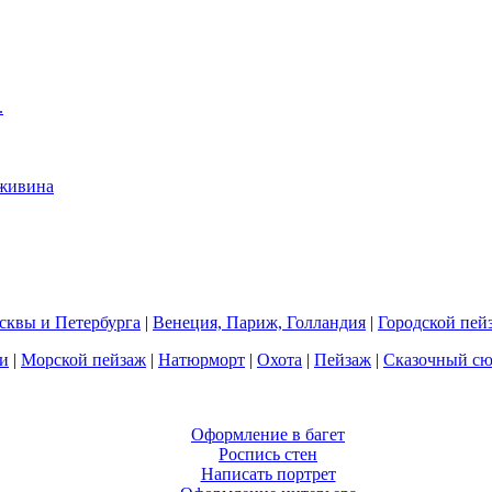
квы и Петербурга
|
Венеция, Париж, Голландия
|
Городской пей
и
|
Морской пейзаж
|
Натюрморт
|
Охота
|
Пейзаж
|
Сказочный с
Оформление в багет
Роспись стен
Написать портрет