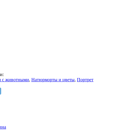
и:
 с животными
,
Натюрморты и цветы
,
Портрет