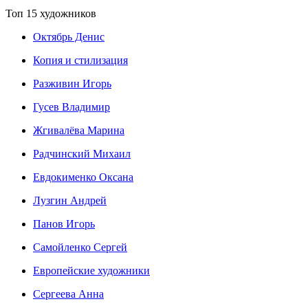
Топ 15 художников
Октябрь Денис
Копия и стилизация
Разживин Игорь
Гусев Владимир
Жгивалёва Марина
Радчинский Михаил
Евдокименко Оксана
Лузгин Андрей
Панов Игорь
Сaмoйленко Сергей
Европейские художники
Сергеева Анна