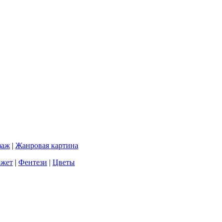
заж
|
Жанровая картина
южет
|
Фентези
|
Цветы