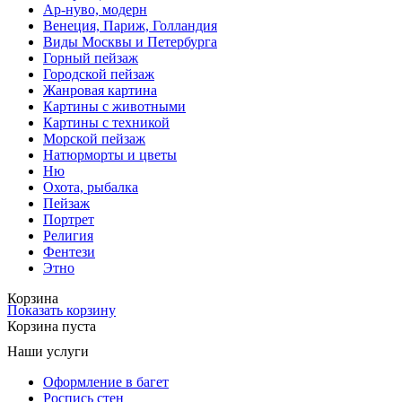
Ар-нуво, модерн
Венеция, Париж, Голландия
Виды Москвы и Петербурга
Горный пейзаж
Городской пейзаж
Жанровая картина
Картины с животными
Картины с техникой
Морской пейзаж
Натюрморты и цветы
Ню
Охота, рыбалка
Пейзаж
Портрет
Религия
Фентези
Этно
Корзина
Показать корзину
Корзина пуста
Наши услуги
Оформление в багет
Роспись стен