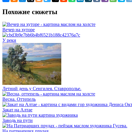
Похожие сюжеты
Вечер на хуторе
У реки
Летний день у Сенгилея. Ставрополье.
Весна. Оттепель
Закат на Алтае
Заводь на пути
На патриарших прудах