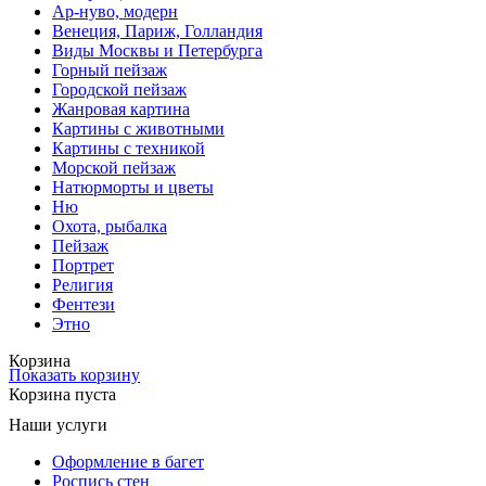
Ар-нуво, модерн
Венеция, Париж, Голландия
Виды Москвы и Петербурга
Горный пейзаж
Городской пейзаж
Жанровая картина
Картины с животными
Картины с техникой
Морской пейзаж
Натюрморты и цветы
Ню
Охота, рыбалка
Пейзаж
Портрет
Религия
Фентези
Этно
Корзина
Показать корзину
Корзина пуста
Наши услуги
Оформление в багет
Роспись стен