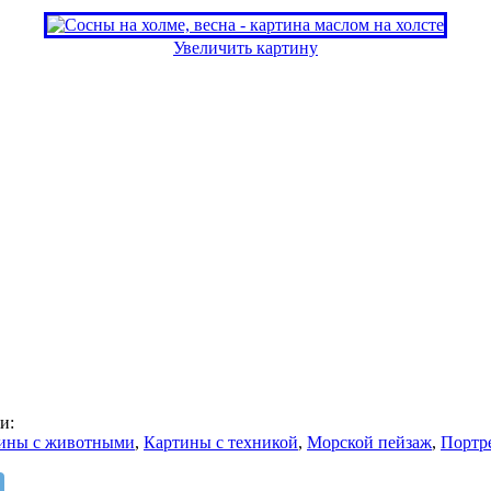
Увеличить картину
и:
ины с животными
,
Картины с техникой
,
Морской пейзаж
,
Портр