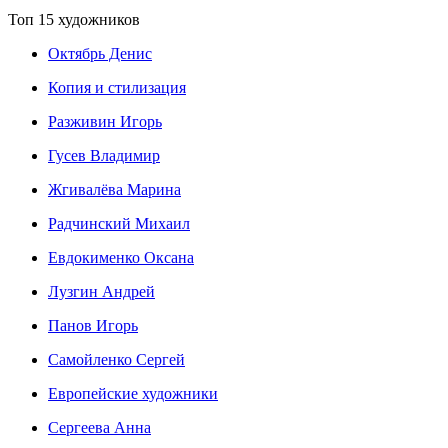
Топ 15 художников
Октябрь Денис
Копия и стилизация
Разживин Игорь
Гусев Владимир
Жгивалёва Марина
Радчинский Михаил
Евдокименко Оксана
Лузгин Андрей
Панов Игорь
Сaмoйленко Сергей
Европейские художники
Сергеева Анна