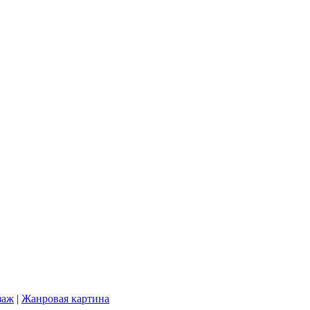
заж
|
Жанровая картина