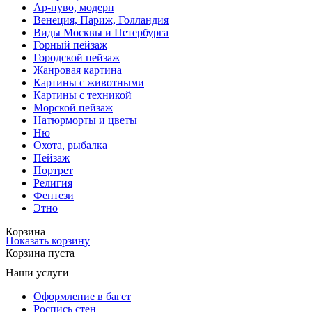
Ар-нуво, модерн
Венеция, Париж, Голландия
Виды Москвы и Петербурга
Горный пейзаж
Городской пейзаж
Жанровая картина
Картины с животными
Картины с техникой
Морской пейзаж
Натюрморты и цветы
Ню
Охота, рыбалка
Пейзаж
Портрет
Религия
Фентези
Этно
Корзина
Показать корзину
Корзина пуста
Наши услуги
Оформление в багет
Роспись стен