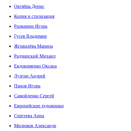
Октябрь Денис
Копия и стилизация
Разживин Игорь
Гусев Владимир
Жгивалёва Марина
Радчинский Михаил
Евдокименко Оксана
Лузгин Андрей
Панов Игорь
Сaмoйленко Сергей
Европейские художники
Сергеева Анна
Милюков Александр