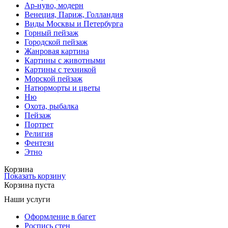
Ар-нуво, модерн
Венеция, Париж, Голландия
Виды Москвы и Петербурга
Горный пейзаж
Городской пейзаж
Жанровая картина
Картины с животными
Картины с техникой
Морской пейзаж
Натюрморты и цветы
Ню
Охота, рыбалка
Пейзаж
Портрет
Религия
Фентези
Этно
Корзина
Показать корзину
Корзина пуста
Наши услуги
Оформление в багет
Роспись стен