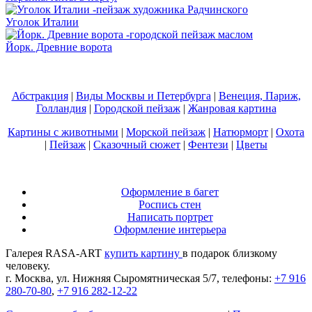
Уголок Италии
Йорк. Древние ворота
Абстракция
|
Виды Москвы и Петербурга
|
Венеция, Париж,
Голландия
|
Городской пейзаж
|
Жанровая картина
Картины с животными
|
Морской пейзаж
|
Натюрморт
|
Охота
|
Пейзаж
|
Сказочный сюжет
|
Фентези
|
Цветы
Оформление в багет
Роспись стен
Написать портрет
Оформление интерьера
Галерея RASA-ART
купить картину
в подарок близкому
человеку.
г. Москва, ул. Нижняя Сыромятническая 5/7, телефоны:
+7 916
280-70-80
,
+7 916 282-12-22