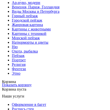
Ар-нуво, модерн
Венеция, Париж, Голландия
Виды Москвы и Петербурга
Горный пейзаж
Городской пейзаж
Жанровая картина
Картины с животными
Картины с техникой
Морской пейзаж
Натюрморты и цветы
Ню
Охота, рыбалка
Пейзаж
Портрет
Религия
Фентези
Этно
Корзина
Показать корзину
Корзина пуста
Наши услуги
Оформление в багет
Роспись стен