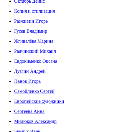
Октябрь Денис
Копия и стилизация
Разживин Игорь
Гусев Владимир
Жгивалёва Марина
Радчинский Михаил
Евдокименко Оксана
Лузгин Андрей
Панов Игорь
Сaмoйленко Сергей
Европейские художники
Сергеева Анна
Милюков Александр
Бунчук Иван