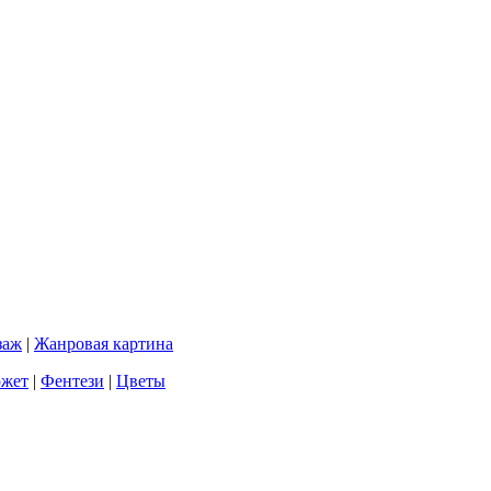
заж
|
Жанровая картина
южет
|
Фентези
|
Цветы