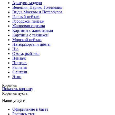
Ар-нуво, модерн
Венеция, Париж, Голландия
Виды Москвы и Петербурга
Горный пейзаж
Городской пейзаж
Жанровая картина
Картины с животными
Картины с техникой
Морской пейзаж
Натюрморты и цветы
Ню
Охота, рыбалка
Пейзаж
Портрет
Религия
Фентези
Этно
Корзина
Показать корзину
Корзина пуста
Наши услуги
Оформление в багет
Роспись стен