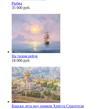
Рыбка
35 000 руб.
На тихом рейде
18 000 руб.
Краски лета над храмом Христа Спасителя