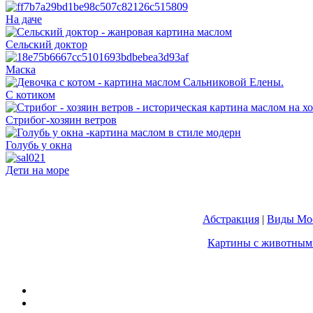
На даче
Сельский доктор
Маска
С котиком
Стрибог-хозяин ветров
Голубь у окна
Дети на море
Абстракция
|
Виды Мос
Картины с животным