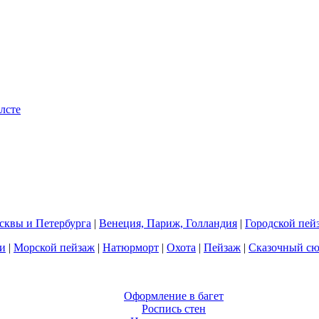
квы и Петербурга
|
Венеция, Париж, Голландия
|
Городской пей
и
|
Морской пейзаж
|
Натюрморт
|
Охота
|
Пейзаж
|
Сказочный с
Оформление в багет
Роспись стен