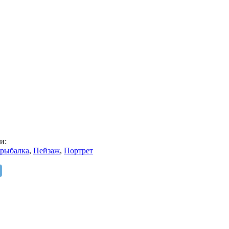
и:
 рыбалка
,
Пейзаж
,
Портрет